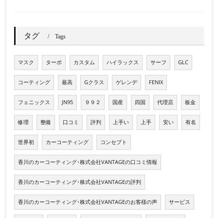
タグ
Tags
マスク
ターボ
カスタム
ハイラックス
サーフ
GLC
コーティング
最高
Gクラス
ゲレンデ
FENIX
フェニックス
JN95
９９２
国産
四国
代理店
板金
修理
整備
口コミ
評判
上手い
上手
安い
有名
世界初
カーコーティング
コンセプト
香川のカーコーティング･株式会社VANTAGEの口コミ情報
香川のカーコーティング･株式会社VANTAGEの評判
香川のカーコーティング･株式会社VANTAGEのお客様の声
サービス