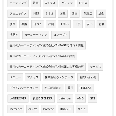
コーティング
最高
Gクラス
ゲレンデ
FENIX
フェニックス
JN95
９９２
国産
四国
代理店
板金
修理
整備
口コミ
評判
上手い
上手
安い
有名
世界初
カーコーティング
コンセプト
香川のカーコーティング･株式会社VANTAGEの口コミ情報
香川のカーコーティング･株式会社VANTAGEの評判
香川のカーコーティング･株式会社VANTAGEのお客様の声
サービス
メニュー
アクセス
株式会社ヴァンテージ
お問い合わせ
プライバシーポリシー
キズが消える
香川
FEYNLAB
LANDROVER
新型DEFENDER
defender
AMG
GTS
Mercedes
ベンツ
Porsche
ポルシェ
９１１